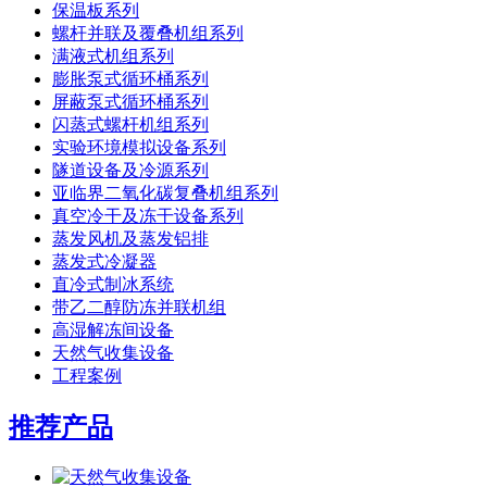
保温板系列
螺杆并联及覆叠机组系列
满液式机组系列
膨胀泵式循环桶系列
屏蔽泵式循环桶系列
闪蒸式螺杆机组系列
实验环境模拟设备系列
隧道设备及冷源系列
亚临界二氧化碳复叠机组系列
真空冷干及冻干设备系列
蒸发风机及蒸发铝排
蒸发式冷凝器
直冷式制冰系统
带乙二醇防冻并联机组
高湿解冻间设备
天然气收集设备
工程案例
推荐产品