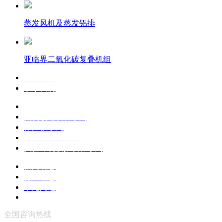
蒸发风机及蒸发铝排
亚临界二氧化碳复叠机组
关于我们
联系我们
产品中心
氨机改造设备系列
保温板系列
满液式机组系列
实验环境模拟设备系列
新闻动态
行业动态
常见问题
全国咨询热线