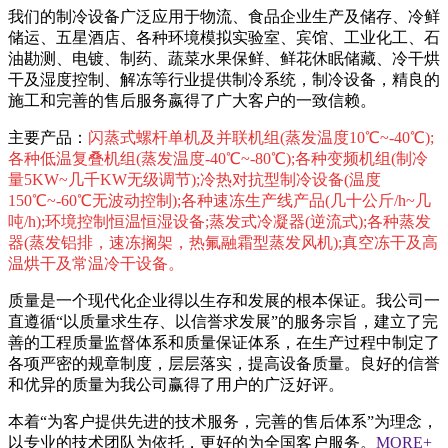
我们的制冷设备广泛应用于物流、食品企业生产及储存、冷鲜
储运、五星酒店、各种环境模拟实验室、宾馆、工业化工、石
油勘测、电镀、制药、蔬菜水果保鲜、鲜花休眠储藏、冷干烘
干及湿度控制、解冻等行业提供制冷系统，制冷设备，精良的
施工和完善的售后服务嬴得了广大客户的一致信赖。
主要产品：
闪蒸式螺杆单机及并联机组(蒸发温度10℃~-40℃);
各种低温复叠机组(蒸发温度-40℃~-80℃);各种变频机组(制冷
量5KW~几千KW无级调节);冷热对抗型制冷设备(温度
150℃~-60℃无波动控制);各种速冻生产线产品(几十公斤/h~几
吨/h);环境控制恒温恒湿设备;蒸发式冷凝器(逆流式);各种蒸发
器(蒸发铝排，速冻搁架，热氟融霜型蒸发风机);真空冻干及高
温烘干及常温冷干设备。
质量是一个现代化企业得以生存和发展的根本保证。我公司一
直遵循“以质量求生存、以信誉求发展”的服务宗旨，建立了完
善的工程质量监督体系和质量保证体系，在生产过程中制定了
各项严密的规章制度，层层落实，提高设备质量。良好的信誉
和优异的质量为我公司赢得了用户的广泛好评。
本着“为客户提供先进的技术服务，完善的售后体系”为理念，
以专业的技术团队为依托，更好的为全国客户服务。
MORE+