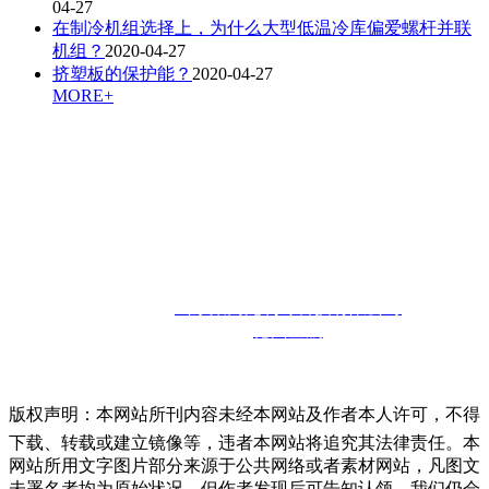
04-27
在制冷机组选择上，为什么大型低温冷库偏爱螺杆并联
机组？
2020-04-27
挤塑板的保护能？
2020-04-27
MORE+
联系人：孙经理
咨询热线：
13910302857
邮箱：
13910302857@126.com
联系地址：
山东省德州市宁津经济开发区
版权所有：
山东聚商苑制冷科技有限公司
技术支持：
德州金航
版权声明：本网站所刊内容未经本网站及作者本人许可，不得
下载、转载或建立镜像等，违者本网站将追究其法律责任。本
网站所用文字图片部分来源于公共网络或者素材网站，凡图文
未署名者均为原始状况，但作者发现后可告知认领，我们仍会