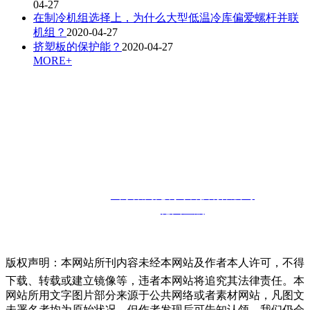
04-27
在制冷机组选择上，为什么大型低温冷库偏爱螺杆并联
机组？
2020-04-27
挤塑板的保护能？
2020-04-27
MORE+
联系人：孙经理
咨询热线：
13910302857
邮箱：
13910302857@126.com
联系地址：
山东省德州市宁津经济开发区
版权所有：
山东聚商苑制冷科技有限公司
技术支持：
德州金航
版权声明：本网站所刊内容未经本网站及作者本人许可，不得
下载、转载或建立镜像等，违者本网站将追究其法律责任。本
网站所用文字图片部分来源于公共网络或者素材网站，凡图文
未署名者均为原始状况，但作者发现后可告知认领，我们仍会