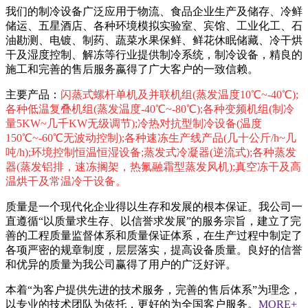
我们的制冷设备广泛应用于物流、食品企业生产及储存、冷鲜
储运、五星酒店、各种环境模拟实验室、宾馆、工业化工、石
油勘测、电镀、制药、蔬菜水果保鲜、鲜花休眠储藏、冷干烘
干及湿度控制、解冻等行业提供制冷系统，制冷设备，精良的
施工和完善的售后服务嬴得了广大客户的一致信赖。
主要产品：
闪蒸式螺杆单机及并联机组(蒸发温度10℃~-40℃);
各种低温复叠机组(蒸发温度-40℃~-80℃);各种变频机组(制冷
量5KW~几千KW无级调节);冷热对抗型制冷设备(温度
150℃~-60℃无波动控制);各种速冻生产线产品(几十公斤/h~几
吨/h);环境控制恒温恒湿设备;蒸发式冷凝器(逆流式);各种蒸发
器(蒸发铝排，速冻搁架，热氟融霜型蒸发风机);真空冻干及高
温烘干及常温冷干设备。
质量是一个现代化企业得以生存和发展的根本保证。我公司一
直遵循“以质量求生存、以信誉求发展”的服务宗旨，建立了完
善的工程质量监督体系和质量保证体系，在生产过程中制定了
各项严密的规章制度，层层落实，提高设备质量。良好的信誉
和优异的质量为我公司赢得了用户的广泛好评。
本着“为客户提供先进的技术服务，完善的售后体系”为理念，
以专业的技术团队为依托，更好的为全国客户服务。
MORE+