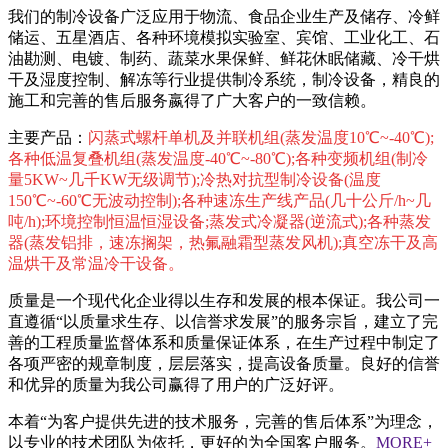
我们的制冷设备广泛应用于物流、食品企业生产及储存、冷鲜
储运、五星酒店、各种环境模拟实验室、宾馆、工业化工、石
油勘测、电镀、制药、蔬菜水果保鲜、鲜花休眠储藏、冷干烘
干及湿度控制、解冻等行业提供制冷系统，制冷设备，精良的
施工和完善的售后服务嬴得了广大客户的一致信赖。
主要产品：
闪蒸式螺杆单机及并联机组(蒸发温度10℃~-40℃);
各种低温复叠机组(蒸发温度-40℃~-80℃);各种变频机组(制冷
量5KW~几千KW无级调节);冷热对抗型制冷设备(温度
150℃~-60℃无波动控制);各种速冻生产线产品(几十公斤/h~几
吨/h);环境控制恒温恒湿设备;蒸发式冷凝器(逆流式);各种蒸发
器(蒸发铝排，速冻搁架，热氟融霜型蒸发风机);真空冻干及高
温烘干及常温冷干设备。
质量是一个现代化企业得以生存和发展的根本保证。我公司一
直遵循“以质量求生存、以信誉求发展”的服务宗旨，建立了完
善的工程质量监督体系和质量保证体系，在生产过程中制定了
各项严密的规章制度，层层落实，提高设备质量。良好的信誉
和优异的质量为我公司赢得了用户的广泛好评。
本着“为客户提供先进的技术服务，完善的售后体系”为理念，
以专业的技术团队为依托，更好的为全国客户服务。
MORE+