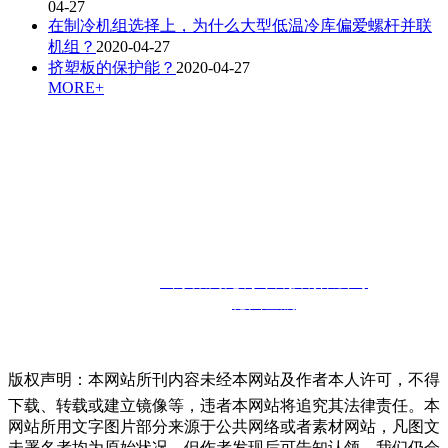
04-27
在制冷机组选择上，为什么大型低温冷库偏爱螺杆并联
机组？
2020-04-27
挤塑板的保护能？
2020-04-27
MORE+
联系人：孙经理
咨询热线：
13910302857
邮箱：
13910302857@126.com
联系地址：
山东省德州市宁津经济开发区
版权所有：
山东聚商苑制冷科技有限公司
技术支持：
德州金航
版权声明：本网站所刊内容未经本网站及作者本人许可，不得
下载、转载或建立镜像等，违者本网站将追究其法律责任。本
网站所用文字图片部分来源于公共网络或者素材网站，凡图文
未署名者均为原始状况，但作者发现后可告知认领，我们仍会