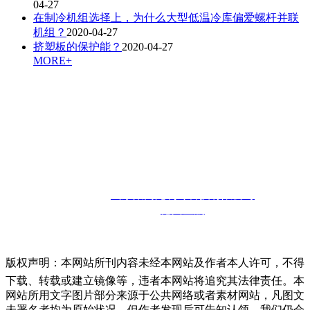
04-27
在制冷机组选择上，为什么大型低温冷库偏爱螺杆并联
机组？
2020-04-27
挤塑板的保护能？
2020-04-27
MORE+
联系人：孙经理
咨询热线：
13910302857
邮箱：
13910302857@126.com
联系地址：
山东省德州市宁津经济开发区
版权所有：
山东聚商苑制冷科技有限公司
技术支持：
德州金航
版权声明：本网站所刊内容未经本网站及作者本人许可，不得
下载、转载或建立镜像等，违者本网站将追究其法律责任。本
网站所用文字图片部分来源于公共网络或者素材网站，凡图文
未署名者均为原始状况，但作者发现后可告知认领，我们仍会