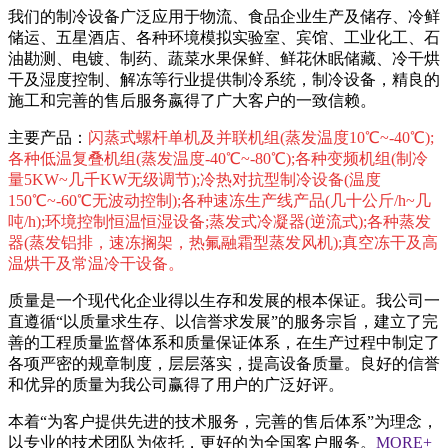
我们的制冷设备广泛应用于物流、食品企业生产及储存、冷鲜
储运、五星酒店、各种环境模拟实验室、宾馆、工业化工、石
油勘测、电镀、制药、蔬菜水果保鲜、鲜花休眠储藏、冷干烘
干及湿度控制、解冻等行业提供制冷系统，制冷设备，精良的
施工和完善的售后服务嬴得了广大客户的一致信赖。
主要产品：
闪蒸式螺杆单机及并联机组(蒸发温度10℃~-40℃);
各种低温复叠机组(蒸发温度-40℃~-80℃);各种变频机组(制冷
量5KW~几千KW无级调节);冷热对抗型制冷设备(温度
150℃~-60℃无波动控制);各种速冻生产线产品(几十公斤/h~几
吨/h);环境控制恒温恒湿设备;蒸发式冷凝器(逆流式);各种蒸发
器(蒸发铝排，速冻搁架，热氟融霜型蒸发风机);真空冻干及高
温烘干及常温冷干设备。
质量是一个现代化企业得以生存和发展的根本保证。我公司一
直遵循“以质量求生存、以信誉求发展”的服务宗旨，建立了完
善的工程质量监督体系和质量保证体系，在生产过程中制定了
各项严密的规章制度，层层落实，提高设备质量。良好的信誉
和优异的质量为我公司赢得了用户的广泛好评。
本着“为客户提供先进的技术服务，完善的售后体系”为理念，
以专业的技术团队为依托，更好的为全国客户服务。
MORE+