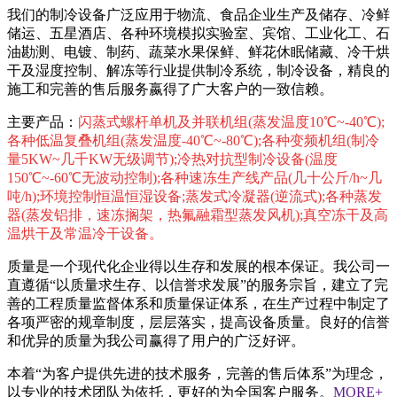
我们的制冷设备广泛应用于物流、食品企业生产及储存、冷鲜
储运、五星酒店、各种环境模拟实验室、宾馆、工业化工、石
油勘测、电镀、制药、蔬菜水果保鲜、鲜花休眠储藏、冷干烘
干及湿度控制、解冻等行业提供制冷系统，制冷设备，精良的
施工和完善的售后服务嬴得了广大客户的一致信赖。
主要产品：
闪蒸式螺杆单机及并联机组(蒸发温度10℃~-40℃);
各种低温复叠机组(蒸发温度-40℃~-80℃);各种变频机组(制冷
量5KW~几千KW无级调节);冷热对抗型制冷设备(温度
150℃~-60℃无波动控制);各种速冻生产线产品(几十公斤/h~几
吨/h);环境控制恒温恒湿设备;蒸发式冷凝器(逆流式);各种蒸发
器(蒸发铝排，速冻搁架，热氟融霜型蒸发风机);真空冻干及高
温烘干及常温冷干设备。
质量是一个现代化企业得以生存和发展的根本保证。我公司一
直遵循“以质量求生存、以信誉求发展”的服务宗旨，建立了完
善的工程质量监督体系和质量保证体系，在生产过程中制定了
各项严密的规章制度，层层落实，提高设备质量。良好的信誉
和优异的质量为我公司赢得了用户的广泛好评。
本着“为客户提供先进的技术服务，完善的售后体系”为理念，
以专业的技术团队为依托，更好的为全国客户服务。
MORE+