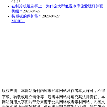
04-27
在制冷机组选择上，为什么大型低温冷库偏爱螺杆并联
机组？
2020-04-27
挤塑板的保护能？
2020-04-27
MORE+
联系人：孙经理
咨询热线：
13910302857
邮箱：
13910302857@126.com
联系地址：
山东省德州市宁津经济开发区
版权所有：
山东聚商苑制冷科技有限公司
技术支持：
德州金航
版权声明：本网站所刊内容未经本网站及作者本人许可，不得
下载、转载或建立镜像等，违者本网站将追究其法律责任。本
网站所用文字图片部分来源于公共网络或者素材网站，凡图文
未署名者均为原始状况，但作者发现后可告知认领，我们仍会