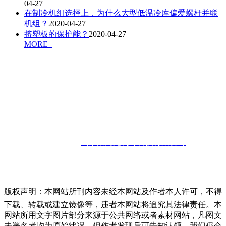
04-27
在制冷机组选择上，为什么大型低温冷库偏爱螺杆并联
机组？
2020-04-27
挤塑板的保护能？
2020-04-27
MORE+
联系人：孙经理
咨询热线：
13910302857
邮箱：
13910302857@126.com
联系地址：
山东省德州市宁津经济开发区
版权所有：
山东聚商苑制冷科技有限公司
技术支持：
德州金航
版权声明：本网站所刊内容未经本网站及作者本人许可，不得
下载、转载或建立镜像等，违者本网站将追究其法律责任。本
网站所用文字图片部分来源于公共网络或者素材网站，凡图文
未署名者均为原始状况，但作者发现后可告知认领，我们仍会