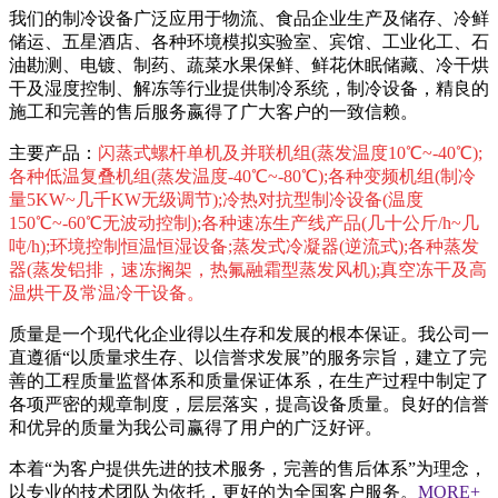
我们的制冷设备广泛应用于物流、食品企业生产及储存、冷鲜
储运、五星酒店、各种环境模拟实验室、宾馆、工业化工、石
油勘测、电镀、制药、蔬菜水果保鲜、鲜花休眠储藏、冷干烘
干及湿度控制、解冻等行业提供制冷系统，制冷设备，精良的
施工和完善的售后服务嬴得了广大客户的一致信赖。
主要产品：
闪蒸式螺杆单机及并联机组(蒸发温度10℃~-40℃);
各种低温复叠机组(蒸发温度-40℃~-80℃);各种变频机组(制冷
量5KW~几千KW无级调节);冷热对抗型制冷设备(温度
150℃~-60℃无波动控制);各种速冻生产线产品(几十公斤/h~几
吨/h);环境控制恒温恒湿设备;蒸发式冷凝器(逆流式);各种蒸发
器(蒸发铝排，速冻搁架，热氟融霜型蒸发风机);真空冻干及高
温烘干及常温冷干设备。
质量是一个现代化企业得以生存和发展的根本保证。我公司一
直遵循“以质量求生存、以信誉求发展”的服务宗旨，建立了完
善的工程质量监督体系和质量保证体系，在生产过程中制定了
各项严密的规章制度，层层落实，提高设备质量。良好的信誉
和优异的质量为我公司赢得了用户的广泛好评。
本着“为客户提供先进的技术服务，完善的售后体系”为理念，
以专业的技术团队为依托，更好的为全国客户服务。
MORE+