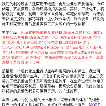
我们的制冷设备广泛应用于物流、食品企业生产及储存、冷鲜
储运、五星酒店、各种环境模拟实验室、宾馆、工业化工、石
油勘测、电镀、制药、蔬菜水果保鲜、鲜花休眠储藏、冷干烘
干及湿度控制、解冻等行业提供制冷系统，制冷设备，精良的
施工和完善的售后服务嬴得了广大客户的一致信赖。
主要产品：
闪蒸式螺杆单机及并联机组(蒸发温度10℃~-40℃);
各种低温复叠机组(蒸发温度-40℃~-80℃);各种变频机组(制冷
量5KW~几千KW无级调节);冷热对抗型制冷设备(温度
150℃~-60℃无波动控制);各种速冻生产线产品(几十公斤/h~几
吨/h);环境控制恒温恒湿设备;蒸发式冷凝器(逆流式);各种蒸发
器(蒸发铝排，速冻搁架，热氟融霜型蒸发风机);真空冻干及高
温烘干及常温冷干设备。
质量是一个现代化企业得以生存和发展的根本保证。我公司一
直遵循“以质量求生存、以信誉求发展”的服务宗旨，建立了完
善的工程质量监督体系和质量保证体系，在生产过程中制定了
各项严密的规章制度，层层落实，提高设备质量。良好的信誉
和优异的质量为我公司赢得了用户的广泛好评。
本着“为客户提供先进的技术服务，完善的售后体系”为理念，
以专业的技术团队为依托，更好的为全国客户服务。
MORE+