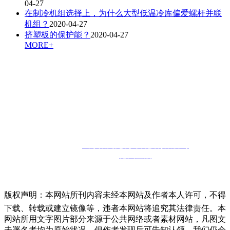
04-27
在制冷机组选择上，为什么大型低温冷库偏爱螺杆并联
机组？
2020-04-27
挤塑板的保护能？
2020-04-27
MORE+
联系人：孙经理
咨询热线：
13910302857
邮箱：
13910302857@126.com
联系地址：
山东省德州市宁津经济开发区
版权所有：
山东聚商苑制冷科技有限公司
技术支持：
德州金航
版权声明：本网站所刊内容未经本网站及作者本人许可，不得
下载、转载或建立镜像等，违者本网站将追究其法律责任。本
网站所用文字图片部分来源于公共网络或者素材网站，凡图文
未署名者均为原始状况，但作者发现后可告知认领，我们仍会