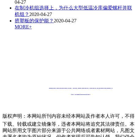
04-27
在制冷机组选择上，为什么大型低温冷库偏爱螺杆并联
机组？
2020-04-27
挤塑板的保护能？
2020-04-27
MORE+
联系人：孙经理
咨询热线：
13910302857
邮箱：
13910302857@126.com
联系地址：
山东省德州市宁津经济开发区
版权所有：
山东聚商苑制冷科技有限公司
技术支持：
德州金航
版权声明：本网站所刊内容未经本网站及作者本人许可，不得
下载、转载或建立镜像等，违者本网站将追究其法律责任。本
网站所用文字图片部分来源于公共网络或者素材网站，凡图文
未署名者均为原始状况，但作者发现后可告知认领，我们仍会