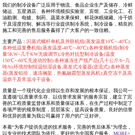
我们的制冷设备广泛应用于物流、食品企业生产及储存、冷鲜
储运、五星酒店、各种环境模拟实验室、宾馆、工业化工、石
油勘测、电镀、制药、蔬菜水果保鲜、鲜花休眠储藏、冷干烘
干及湿度控制、解冻等行业提供制冷系统，制冷设备，精良的
施工和完善的售后服务嬴得了广大客户的一致信赖。
主要产品：
闪蒸式螺杆单机及并联机组(蒸发温度10℃~-40℃);
各种低温复叠机组(蒸发温度-40℃~-80℃);各种变频机组(制冷
量5KW~几千KW无级调节);冷热对抗型制冷设备(温度
150℃~-60℃无波动控制);各种速冻生产线产品(几十公斤/h~几
吨/h);环境控制恒温恒湿设备;蒸发式冷凝器(逆流式);各种蒸发
器(蒸发铝排，速冻搁架，热氟融霜型蒸发风机);真空冻干及高
温烘干及常温冷干设备。
质量是一个现代化企业得以生存和发展的根本保证。我公司一
直遵循“以质量求生存、以信誉求发展”的服务宗旨，建立了完
善的工程质量监督体系和质量保证体系，在生产过程中制定了
各项严密的规章制度，层层落实，提高设备质量。良好的信誉
和优异的质量为我公司赢得了用户的广泛好评。
本着“为客户提供先进的技术服务，完善的售后体系”为理念，
以专业的技术团队为依托，更好的为全国客户服务。
MORE+