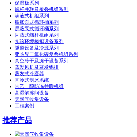
保温板系列
螺杆并联及覆叠机组系列
满液式机组系列
膨胀泵式循环桶系列
屏蔽泵式循环桶系列
闪蒸式螺杆机组系列
实验环境模拟设备系列
隧道设备及冷源系列
亚临界二氧化碳复叠机组系列
真空冷干及冻干设备系列
蒸发风机及蒸发铝排
蒸发式冷凝器
直冷式制冰系统
带乙二醇防冻并联机组
高湿解冻间设备
天然气收集设备
工程案例
推荐产品