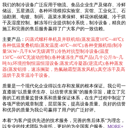
我们的制冷设备广泛应用于物流、食品企业生产及储存、冷鲜
储运、五星酒店、各种环境模拟实验室、宾馆、工业化工、石
油勘测、电镀、制药、蔬菜水果保鲜、鲜花休眠储藏、冷干烘
干及湿度控制、解冻等行业提供制冷系统，制冷设备，精良的
施工和完善的售后服务嬴得了广大客户的一致信赖。
主要产品：
闪蒸式螺杆单机及并联机组(蒸发温度10℃~-40℃);
各种低温复叠机组(蒸发温度-40℃~-80℃);各种变频机组(制冷
量5KW~几千KW无级调节);冷热对抗型制冷设备(温度
150℃~-60℃无波动控制);各种速冻生产线产品(几十公斤/h~几
吨/h);环境控制恒温恒湿设备;蒸发式冷凝器(逆流式);各种蒸发
器(蒸发铝排，速冻搁架，热氟融霜型蒸发风机);真空冻干及高
温烘干及常温冷干设备。
质量是一个现代化企业得以生存和发展的根本保证。我公司一
直遵循“以质量求生存、以信誉求发展”的服务宗旨，建立了完
善的工程质量监督体系和质量保证体系，在生产过程中制定了
各项严密的规章制度，层层落实，提高设备质量。良好的信誉
和优异的质量为我公司赢得了用户的广泛好评。
本着“为客户提供先进的技术服务，完善的售后体系”为理念，
以专业的技术团队为依托，更好的为全国客户服务。
MORE+