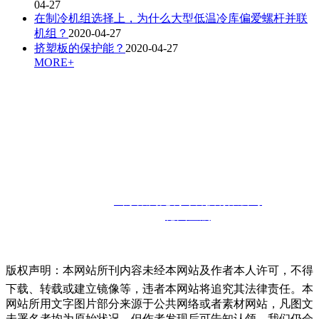
04-27
在制冷机组选择上，为什么大型低温冷库偏爱螺杆并联
机组？
2020-04-27
挤塑板的保护能？
2020-04-27
MORE+
联系人：孙经理
咨询热线：
13910302857
邮箱：
13910302857@126.com
联系地址：
山东省德州市宁津经济开发区
版权所有：
山东聚商苑制冷科技有限公司
技术支持：
德州金航
版权声明：本网站所刊内容未经本网站及作者本人许可，不得
下载、转载或建立镜像等，违者本网站将追究其法律责任。本
网站所用文字图片部分来源于公共网络或者素材网站，凡图文
未署名者均为原始状况，但作者发现后可告知认领，我们仍会