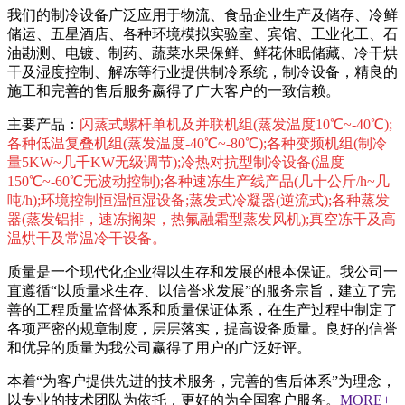
我们的制冷设备广泛应用于物流、食品企业生产及储存、冷鲜
储运、五星酒店、各种环境模拟实验室、宾馆、工业化工、石
油勘测、电镀、制药、蔬菜水果保鲜、鲜花休眠储藏、冷干烘
干及湿度控制、解冻等行业提供制冷系统，制冷设备，精良的
施工和完善的售后服务嬴得了广大客户的一致信赖。
主要产品：
闪蒸式螺杆单机及并联机组(蒸发温度10℃~-40℃);
各种低温复叠机组(蒸发温度-40℃~-80℃);各种变频机组(制冷
量5KW~几千KW无级调节);冷热对抗型制冷设备(温度
150℃~-60℃无波动控制);各种速冻生产线产品(几十公斤/h~几
吨/h);环境控制恒温恒湿设备;蒸发式冷凝器(逆流式);各种蒸发
器(蒸发铝排，速冻搁架，热氟融霜型蒸发风机);真空冻干及高
温烘干及常温冷干设备。
质量是一个现代化企业得以生存和发展的根本保证。我公司一
直遵循“以质量求生存、以信誉求发展”的服务宗旨，建立了完
善的工程质量监督体系和质量保证体系，在生产过程中制定了
各项严密的规章制度，层层落实，提高设备质量。良好的信誉
和优异的质量为我公司赢得了用户的广泛好评。
本着“为客户提供先进的技术服务，完善的售后体系”为理念，
以专业的技术团队为依托，更好的为全国客户服务。
MORE+