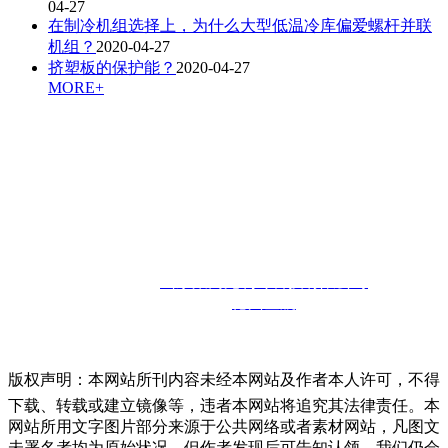
04-27
在制冷机组选择上，为什么大型低温冷库偏爱螺杆并联
机组？
2020-04-27
挤塑板的保护能？
2020-04-27
MORE+
联系人：孙经理
咨询热线：
13910302857
邮箱：
13910302857@126.com
联系地址：
山东省德州市宁津经济开发区
版权所有：
山东聚商苑制冷科技有限公司
技术支持：
德州金航
版权声明：本网站所刊内容未经本网站及作者本人许可，不得
下载、转载或建立镜像等，违者本网站将追究其法律责任。本
网站所用文字图片部分来源于公共网络或者素材网站，凡图文
未署名者均为原始状况，但作者发现后可告知认领，我们仍会