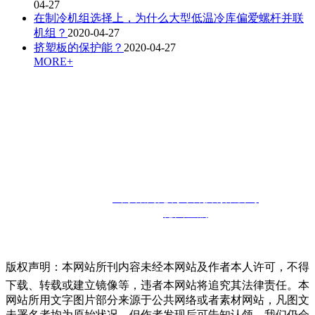
04-27
在制冷机组选择上，为什么大型低温冷库偏爱螺杆并联
机组？
2020-04-27
挤塑板的保护能？
2020-04-27
MORE+
联系人：孙经理
咨询热线：
13910302857
邮箱：
13910302857@126.com
联系地址：
山东省德州市宁津经济开发区
版权所有：
山东聚商苑制冷科技有限公司
技术支持：
德州金航
版权声明：本网站所刊内容未经本网站及作者本人许可，不得
下载、转载或建立镜像等，违者本网站将追究其法律责任。本
网站所用文字图片部分来源于公共网络或者素材网站，凡图文
未署名者均为原始状况，但作者发现后可告知认领，我们仍会