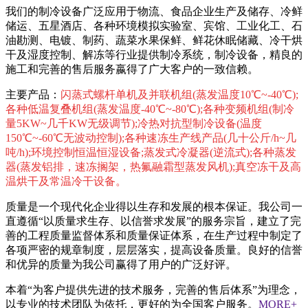
我们的制冷设备广泛应用于物流、食品企业生产及储存、冷鲜
储运、五星酒店、各种环境模拟实验室、宾馆、工业化工、石
油勘测、电镀、制药、蔬菜水果保鲜、鲜花休眠储藏、冷干烘
干及湿度控制、解冻等行业提供制冷系统，制冷设备，精良的
施工和完善的售后服务嬴得了广大客户的一致信赖。
主要产品：
闪蒸式螺杆单机及并联机组(蒸发温度10℃~-40℃);
各种低温复叠机组(蒸发温度-40℃~-80℃);各种变频机组(制冷
量5KW~几千KW无级调节);冷热对抗型制冷设备(温度
150℃~-60℃无波动控制);各种速冻生产线产品(几十公斤/h~几
吨/h);环境控制恒温恒湿设备;蒸发式冷凝器(逆流式);各种蒸发
器(蒸发铝排，速冻搁架，热氟融霜型蒸发风机);真空冻干及高
温烘干及常温冷干设备。
质量是一个现代化企业得以生存和发展的根本保证。我公司一
直遵循“以质量求生存、以信誉求发展”的服务宗旨，建立了完
善的工程质量监督体系和质量保证体系，在生产过程中制定了
各项严密的规章制度，层层落实，提高设备质量。良好的信誉
和优异的质量为我公司赢得了用户的广泛好评。
本着“为客户提供先进的技术服务，完善的售后体系”为理念，
以专业的技术团队为依托，更好的为全国客户服务。
MORE+